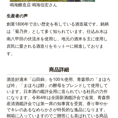
鳴海醸造店 鳴海信宏さん
生産者の声
創業1806年で古い歴史を有している酒造蔵です。銘柄
は「菊乃井」として多く知られています。仕込み水は
南八甲田の伏流水を使用し、地元の酒米を主に使用し
庶民に愛される酒造りをモットーに精進しておりま
す。
商品詳細
酒造好適米「山田錦」を100％使用、青森県の「まほろ
ば吟」「まほろば醇」の酵母をブレンドして使用して
います。日本酒の鑑評会用に造られている杜氏の力作
になります。令和4年は全国新酒鑑評会で金賞、青森県
産清酒鑑評会では第一席の知事賞を受賞。香り華やか
でキレのあるなめらかさが特長的な逸品になります。
桐箱に入っていますのでご贈答にも喜ばれている商品