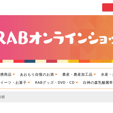
連携商品
あおもり自慢のお酒
農産・農産加工品
水産・
スイーツ・お菓子
RABグッズ・DVD・CD
白神の森乳酸菌®
吟醸