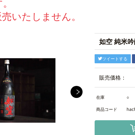
す。
販売いたしません。
如空 純米吟
ツイートする
販売価格：
在庫
○
商品コード
hac