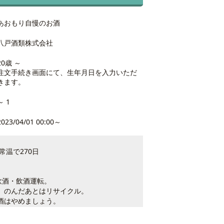
あおもり自慢のお酒
八戸酒類株式会社
20歳 ～
注文手続き画面にて、生年月日を入力いただ
きます。
～ 1
2023/04/01 00:00～
常温で270日
満飲酒・飲酒運転。
。のんだあとはリサイクル。
酒はやめましょう。