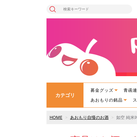
募金グッズ
青函
カテゴリ
あおもりの銘品
HOME
あおもり自慢のお酒
如空 純米