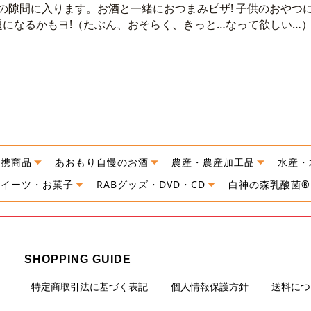
の隙間に入ります。お酒と一緒におつまみピザ! 子供のおやつ
になるかもヨ!（たぶん、おそらく、きっと…なって欲しい…
連携商品
あおもり自慢のお酒
農産・農産加工品
水産・
スイーツ・お菓子
RABグッズ・DVD・CD
白神の森乳酸菌®
SHOPPING GUIDE
特定商取引法に基づく表記
個人情報保護方針
送料につ