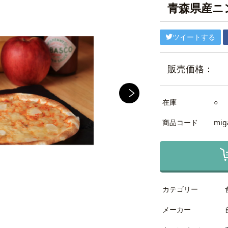
青森県産ニ
ツイートする
販売価格：
在庫
○
商品コード
mig
カテゴリー
メーカー