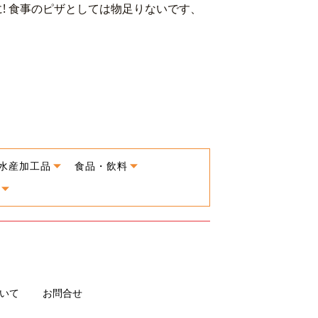
に! 食事のピザとしては物足りないです、
）
水産加工品
食品・飲料
いて
お問合せ