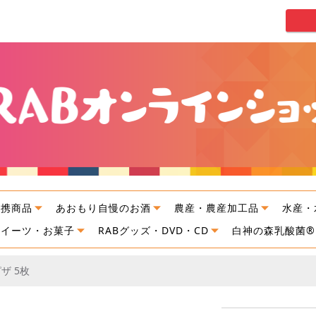
連携商品
あおもり自慢のお酒
農産・農産加工品
水産・
スイーツ・お菓子
RABグッズ・DVD・CD
白神の森乳酸菌®
ザ 5枚