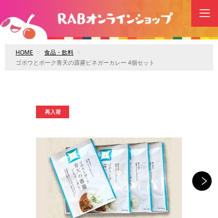
HOME
食品・飲料
ゴボウとポーク青天の霹靂ビネガーカレー 4個セット