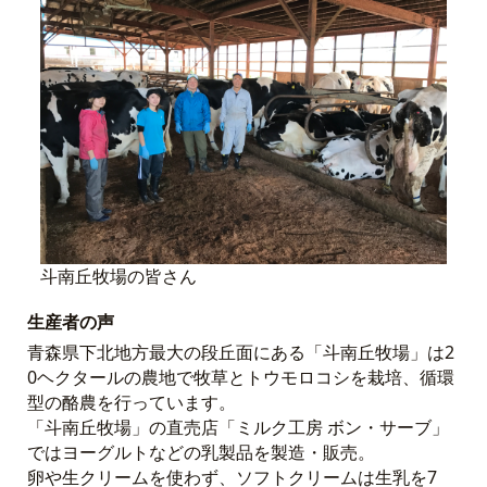
斗南丘牧場の皆さん
生産者の声
青森県下北地方最大の段丘面にある「斗南丘牧場」は2
0ヘクタールの農地で牧草とトウモロコシを栽培、循環
型の酪農を行っています。
「斗南丘牧場」の直売店「ミルク工房 ボン・サーブ」
ではヨーグルトなどの乳製品を製造・販売。
卵や生クリームを使わず、ソフトクリームは生乳を7