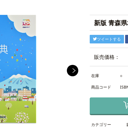
新版 青森
ツイートする
販売価格：
在庫
○
商品コード
ISB
カテゴリー