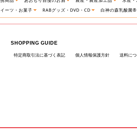
連携商品
あおもり自慢のお酒
農産・農産加工品
水産・
スイーツ・お菓子
RABグッズ・DVD・CD
白神の森乳酸菌®
SHOPPING GUIDE
特定商取引法に基づく表記
個人情報保護方針
送料につ