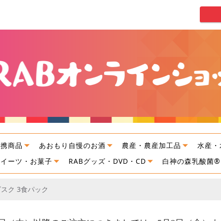
連携商品
あおもり自慢のお酒
農産・農産加工品
水産・
スイーツ・お菓子
RABグッズ・DVD・CD
白神の森乳酸菌®
スク 3食パック