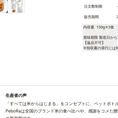
注文数制限
販売期間
内容量 150g✕3食
賞味期限 製造日から3
【返品不可】
※領収書の発行には
生産者の声
「すべては米からはじまる」をコンセプトに、ペットボトル入
PeboRaは全国のブランド米の食べ比べや、感謝をコメた