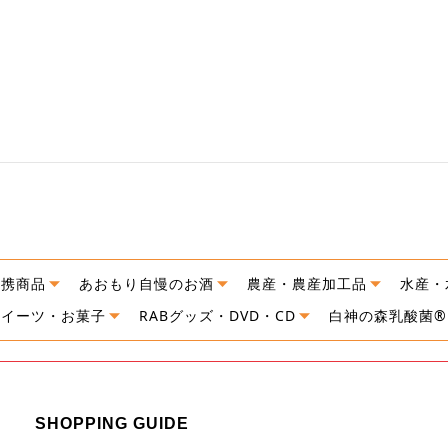
連携商品
あおもり自慢のお酒
農産・農産加工品
水産・
スイーツ・お菓子
RABグッズ・DVD・CD
白神の森乳酸菌®
SHOPPING GUIDE