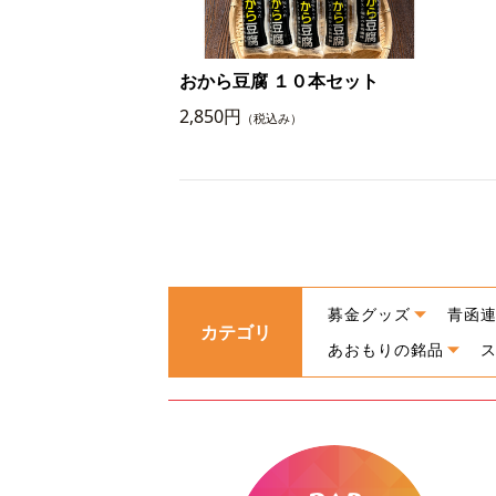
おから豆腐 １０本セット
2,850円
（税込み）
募金グッズ
青函
カテゴリ
あおもりの銘品