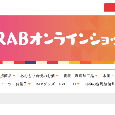
連携商品
あおもり自慢のお酒
農産・農産加工品
水産・
スイーツ・お菓子
RABグッズ・DVD・CD
白神の森乳酸菌®