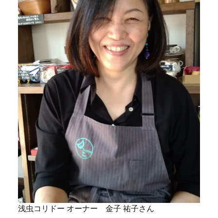
浅虫コリドー オーナー 金子 祐子さん