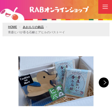
HOME
あおもりの銘品
青森ヒバが香る石鹸とアヒルのバストーイ