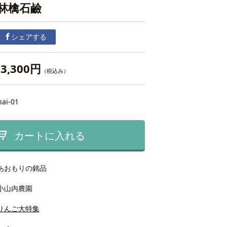
林檎石鹼
シェアする
3,300円
（税込み）
nai-01
カートに入れる
あおもりの銘品
小山内農園
りんご大特集