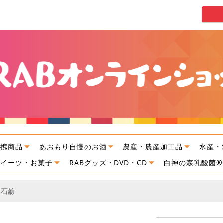
連携商品
あおもり自慢のお酒
農産・農産加工品
水産・
スイーツ・お菓子
RABグッズ・DVD・CD
白神の森乳酸菌®
檎石鹼