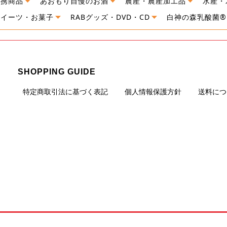
連携商品
あおもり自慢のお酒
農産・農産加工品
水産・
スイーツ・お菓子
RABグッズ・DVD・CD
白神の森乳酸菌®
SHOPPING GUIDE
特定商取引法に基づく表記
個人情報保護方針
送料につ