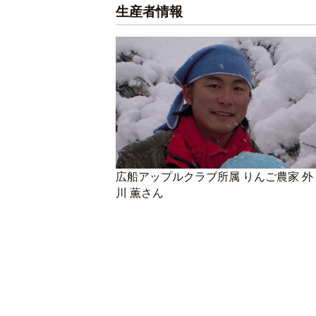
生産者情報
広船アップルクラブ所属 りんご農家 外
川 薫さん