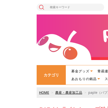
募金グッズ
青函
カテゴリ
あおもりの銘品
HOME
農産・農産加工品
paple（パ