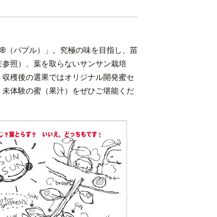
e®（パプル）」。究極の味を目指し、苗
左参照）、葉を取らないサンサン栽培
、収穫後の選果ではオリジナル開発蜜セ
。未体験の蜜（果汁）をぜひご堪能くだ