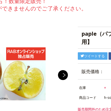
占！数量限定販売！
ができませんのでご了承ください。
paple（
用】
ツイートする
販売価格：
在庫
×
商品コード
h-s
販売期間外のため注