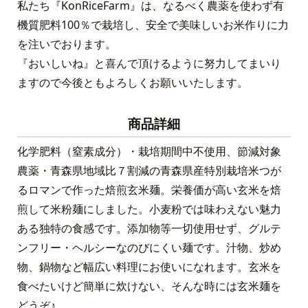
私たち『KonRiceFarm』は、なるべく農薬を使わず有
機質肥料100％で栽培し、安全で美味しいお米作りに力
を注いでおります。
『おいしいね』と喜んで頂けるように努力してまいり
ますので今後ともよろしくお願いいたします。
商品詳細
化学肥料（窒素成分）・栽培期間中不使用、節減対象
農薬・青森県地域比７割減の青森県産特別栽培米つが
るロマンで作った焙煎玄米麺。栄養価が高い玄米を焙
煎して米粉麺にしました。小麦粉では味わえない魅力
ある独特の食感です。添加物等一切使用せず、グルテ
ンフリー・ヘルシーなのびにくい麺です。汁物、炒め
物、鍋物など幅広い料理にお使いになれます。玄米を
食べたいけど簡単に炊けない、そんな時には玄米麺を
どうぞ♪