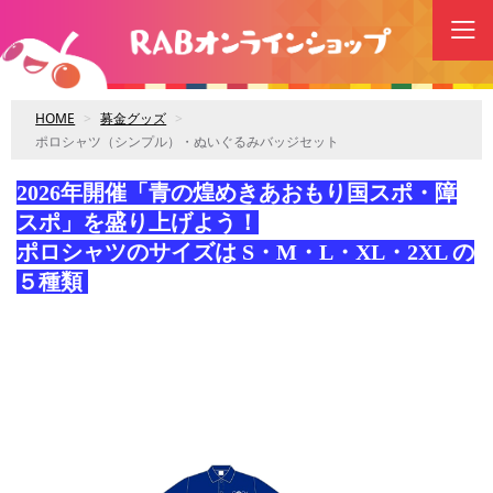
HOME
募金グッズ
ポロシャツ（シンプル）・ぬいぐるみバッジセット
2026年開催「青の煌めきあおもり国スポ・障
スポ」を盛り上げよう！
ポロシャツのサイズは S・M・L・XL・2XL の
５種類
購入枚数の欄にサイズをご記入ください