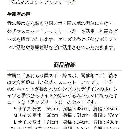
公式マスコット アップリート君
生産者の声
青の煌めきあおもり国スポ・障スポの開催に向けて、
公式マスコット「アップリート君」を活用した募金グ
ッズを販売いたします。グッズ販売の収益はボランテ
ィア活動や県民運動などに活用させていただきます。
商品詳細
左胸に「あおもり国スポ・障スポ」開催年ロゴ、後ろ
は大会愛称ロゴと公式マスコット「アップリート君」
のシルエットが描かれたシンプルなデザインのポロシ
ャツと手のひらサイズのぬいぐるみバッジになったキ
ュートな「アップリート君」のセットです。
Ｓサイズ 身丈：65cm、身幅：48cm、肩幅：45cm
Ｍサイズ 身丈：68cm、身幅：51cm、肩幅：47cm
Ｌサイズ 身丈：71cm、身幅：54cm、肩幅：49cm
XＬサイズ 身丈：74cm、身幅：57cm、肩幅：51cm