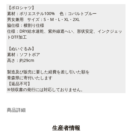
【ポロシャツ】
素材：ポリエステル100% 色：コバルトブルー
男女兼用 サイズ：S・M・L・XL・2XL
脇仕様：横割り仕様
仕様：DRY給水速乾、紫外線遮へい、形状安定、インクジェッ
トDTF加工
【ぬいぐるみ】
素材：ソフトボア
高さ：約29cm
製造及び販売に要した経費を差し引いた額を
青森県に寄付いたします
【返品不可】
※領収書の発行には対応しておりません。
商品詳細
生産者情報