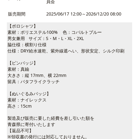
員会
販売期間
2025/06/17 12:00～2026/12/20 08:00
【ポロシャツ】
素材：ポリエステル100% 色：コバルトブルー
男女兼用 サイズ：S・M・L・XL・2XL
脇仕様：横割り仕様
仕様：DRY給水速乾、紫外線遮へい、形状安定、シルク印刷
【ピンバッジ】
素材：真鍮
大きさ：縦 17mm、横 22mm
留具：バタフライクラッチ
【ぬいぐるみバッジ】
素材：ナイレックス
高さ：15cm
製造及び販売に要した経費を差し引いた額を
青森県に寄付いたします
【返品不可】
※領収書の発行には対応しておりません。