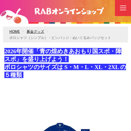
HOME
募金グッズ
ポロシャツ（シンプル）・ピンバッジ・ぬいぐるみバッジセット
2026年開催「青の煌めきあおもり国スポ・障
スポ」を盛り上げよう！
ポロシャツのサイズは S・M・L・XL・2XL の
５種類
購入枚数の欄にサイズをご記入ください