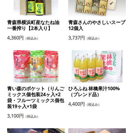
青森県横浜町産なたね油
青森さんのやさしいスープ
一番搾り【2本入り】
12個入
4,360円
3,737円
（税込み）
（税込み）
青い森のポケット（りんご
ひろふね 林檎果汁100%
ミックス個包装24ヶ入×2
（ブレンド品）
袋・フルーツミックス個包
4,400円
（税込み）
装19ヶ入×1袋
3,100円
（税込み）