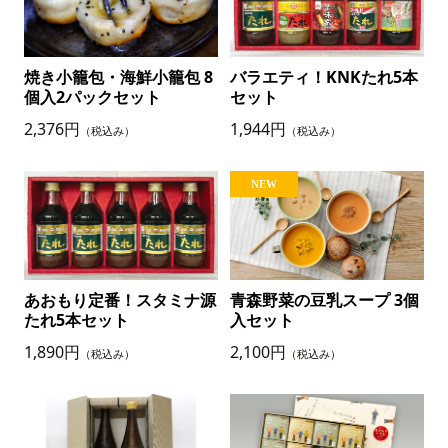
焼き小籠包・海鮮小籠包 8
バラエティ！KNKたれ5本
個入2パックセット
セット
2,376円
1,944円
（税込み）
（税込み）
あおもり定番！スタミナ源
青森野菜の豆乳スープ 3個
たれ5本セット
入セット
1,890円
2,100円
（税込み）
（税込み）