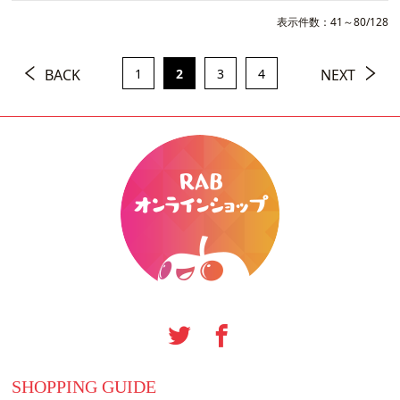
表示件数：41～80/128
BACK
1
2
3
4
NEXT
SHOPPING GUIDE