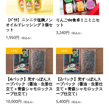
【ﾊﾟｳﾁ】ニンニク塩麹ノン
りんごde食卓ミニミニセ
オイルドレッシング３個セ
ット
ット
3,240円
（税込み）
1,950円
（税込み）
【4パック】兜すっぽんス
【2パック】兜すっぽんス
ープパック（醤油・生姜仕
ープパック（醤油・生姜仕
立て＋青森シャモロックス
立て＋青森シャモロックス
ープ仕立て）
ープ仕立て）
10,000円
5,400円
（税込み）
（税込み）