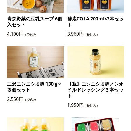
青森野菜の豆乳スープ 6個
酵素COLA 200ml×2本セッ
入セット
ト
4,100円
3,960円
（税込み）
（税込み）
三沢ニンニク塩麹 130ｇ×
【瓶】ニンニク塩麹ノンオ
３個セット
イルドレッシング３本セッ
ト
2,550円
（税込み）
1,950円
（税込み）