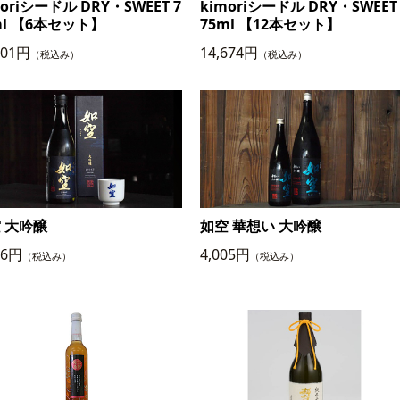
moriシードル DRY・SWEET 7
kimoriシードル DRY・SWEET 
ml 【6本セット】
75ml 【12本セット】
001円
14,674円
（税込み）
（税込み）
 大吟醸
如空 華想い 大吟醸
76円
4,005円
（税込み）
（税込み）