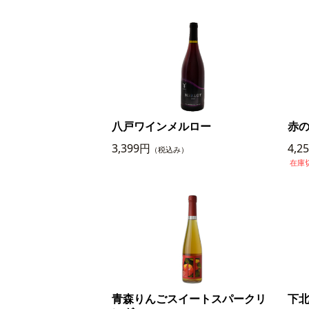
八戸ワインメルロー
赤の
3,399円
4,2
（税込み）
在庫
青森りんごスイートスパークリ
下