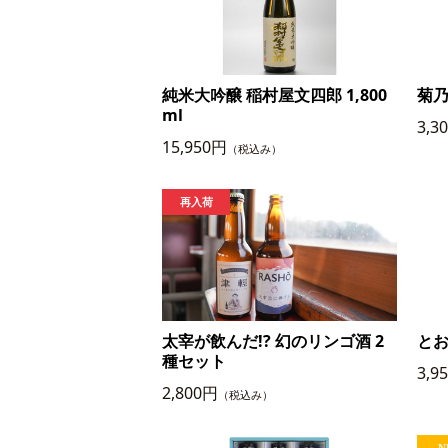
純米大吟醸 稲村屋文四郎 1,800
菊乃
ml
3,3
15,950円
（税込み）
太宰が飲んだ!? 幻のリンゴ酒 2
と
種セット
3,9
2,800円
（税込み）