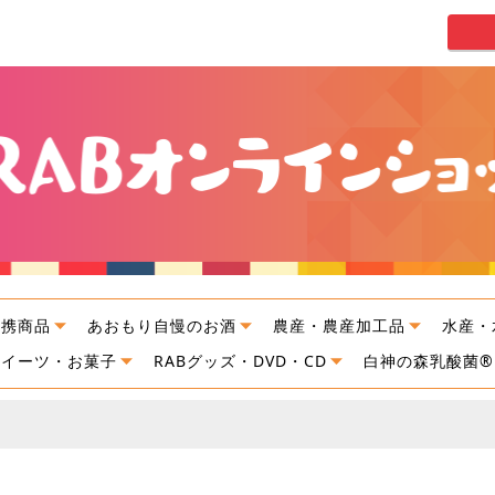
連携商品
あおもり自慢のお酒
農産・農産加工品
水産・
スイーツ・お菓子
RABグッズ・DVD・CD
白神の森乳酸菌®