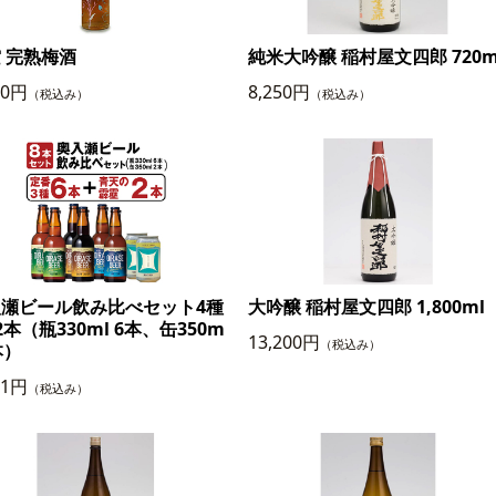
 完熟梅酒
純米大吟醸 稲村屋文四郎 720m
00円
8,250円
（税込み）
（税込み）
入瀬ビール飲み比べセット4種
大吟醸 稲村屋文四郎 1,800ml
2本（瓶330ml 6本、缶350m
13,200円
（税込み）
本）
01円
（税込み）