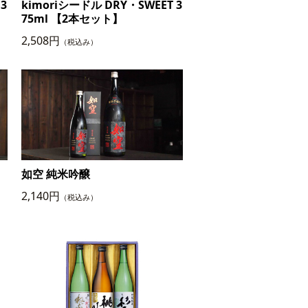
3
kimoriシードル DRY・SWEET 3
75ml 【2本セット】
2,508円
（税込み）
如空 純米吟醸
2,140円
（税込み）