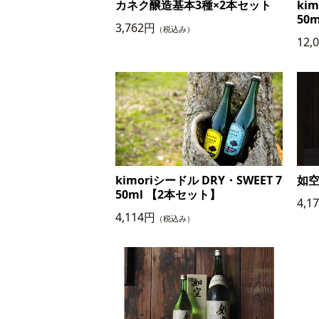
カネク醸造基本3種×2本セット
ki
50
3,762円
（税込み）
12,
kimoriシードル DRY・SWEET 7
如空
50ml 【2本セット】
4,1
4,114円
（税込み）