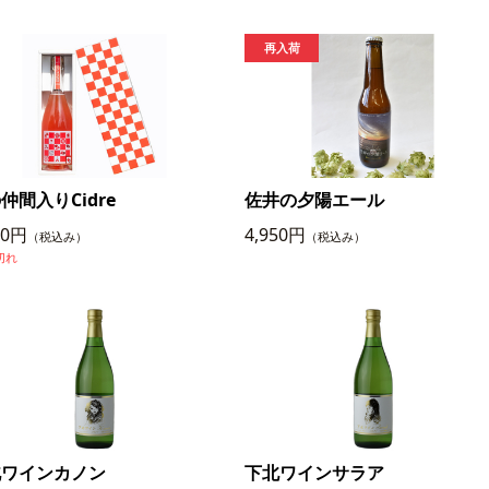
仲間入りCidre
佐井の夕陽エール
50円
4,950円
（税込み）
（税込み）
切れ
北ワインカノン
下北ワインサラア