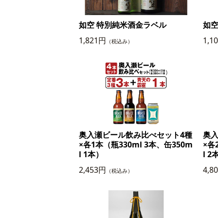
如空 特別純米酒金ラベル
如空
1,821円
1,1
（税込み）
奥入瀬ビール飲み比べセット4種
奥
×各1本（瓶330ml 3本、缶350m
×各
l 1本）
l 2
2,453円
4,8
（税込み）