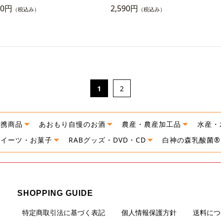
90円
2,590円
（税込み）
（税込み）
1
2
連携商品
あおもり自慢のお酒
農産・農産加工品
水産・
スイーツ・お菓子
RABグッズ・DVD・CD
白神の森乳酸菌®
SHOPPING GUIDE
特定商取引法に基づく表記
個人情報保護方針
送料につ