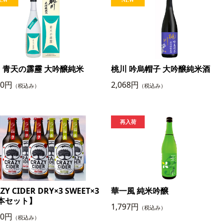
 青天の霹靂 大吟醸純米
桃川 吟烏帽子 大吟醸純米酒
30円
2,068円
（税込み）
（税込み）
ZY CIDER DRY×3 SWEET×3
華一風 純米吟醸
本セット】
1,797円
（税込み）
90円
（税込み）